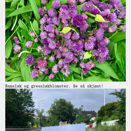
Ramsløk og gressløkblomster. Se så skjønt!