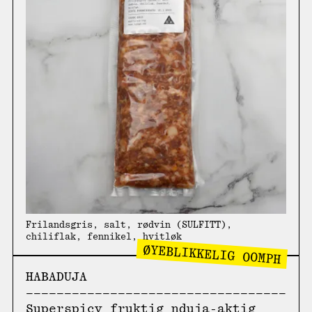
Frilandsgris, salt, rødvin (SULFITT),
chiliflak, fennikel, hvitløk
ØYEBLIKKELIG OOMPH
HABADUJA
Superspicy fruktig nduja-aktig