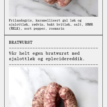
Frilandsgris, karamellisert gul løk og
sjalottløk, rødvin, bakt hvitløk, salt, SMØR
(MELK), sort pepper, rosmarin
BRATWURST
Vår helt egen bratwurst med
sjalottløk og eplecidereddik.