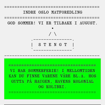
INDRE OSLO MATFOREDLING
GOD SOMMER! VI ER TILBAKE I AUGUST.
        •

       / \

.–––––––––––––––.

|  S T E N G T  |

VI HAR SOMMERFERIE! I MELLOMTIDEN
KAN DU FINNE VARENE VÅRE BL.A. HOS
GUTTA PÅ HAUGEN, HAVENS KOLONIAL
OG KOLIBRI.