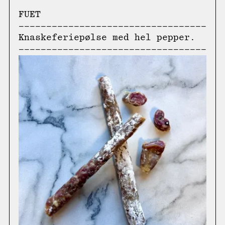
FUET
Knaskeferiepølse med hel pepper.