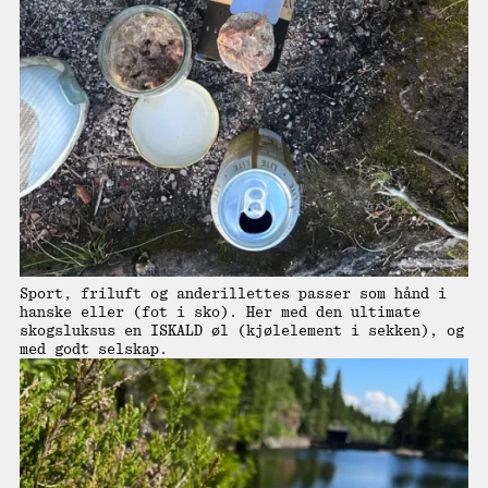
Sport, friluft og anderillettes passer som hånd i
hanske eller (fot i sko). Her med den ultimate
skogsluksus en ISKALD øl (kjølelement i sekken), og
med godt selskap.